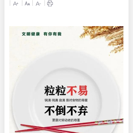
|
|
|
|