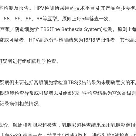
验室检测及报告。HPV检测所采用的技术平台及其产品至少要
、56、58、59、66、68等亚型。原则上每5年筛查一次。
阴道细胞学 TBS(The Bethesda System)检测。原则
常或可疑者、HPV高危分型检测结果为16/18型阳性者、其他
可疑者进行组织病理学检查。
病例主要包括宫颈细胞学检查TBS报告结果为未明确意义的不典
，阴道镜检查异常或可疑者以及组织病理学检查结果为宫颈高级
记录病例相关情况。
视诊、触诊和乳腺彩超检查，乳腺彩超检查结果采用乳腺影像报告和
原则上每2-3年筛查一次；结果为0类或3类者，进行乳腺X线检查