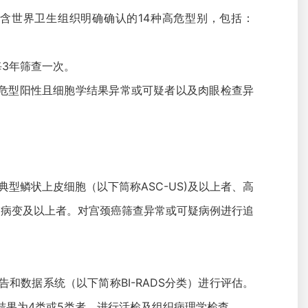
包含世界卫生组织明确确认的14种高危型别，包括：
上每3年筛查一次。
高危型阳性且细胞学结果异常或可疑者以及肉眼检查异
型鳞状上皮细胞（以下筒称ASC-US)及以上者、高
别病变及以上者。对宫颈癌筛查异常或可疑病例进行追
数据系统（以下简称BI-RADS分类）进行评估。
；结果为4类或5类者，进行活检及组织病理学检查。