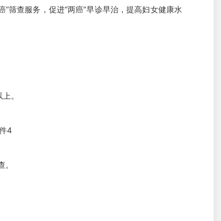
”筛查服务，促进“两癌”早诊早治，提高妇女健康水
以上。
件4
查。