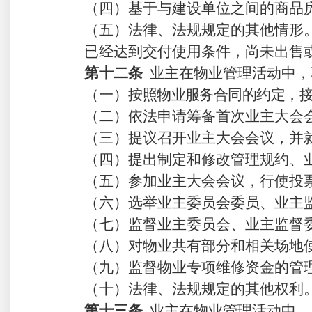
（四）基于与建设单位之间的商品
（五）法律
、
法规规定的其他情形
已经达到交付使用条件，尚未出售
第十
二
条
业主在物业管理活动中，
（一）按
照物业服务合同的约定
，
（二）
依法
申请筹备首次业主大会
（三）提议召开业主大会会议，并
（四）提出制定和修改管理规约、
（五）参加业主大会会议，行使投
（六）选举业主委员会委员、业主
（七）监督业主委员会
、业主监督
（八）对物业共
有
部
分
和相关场地
（
九
）监督物业专项维修资金的管
（十）法律、法规规定的其他权利
第十
三
条
业主在物业管理活动中，