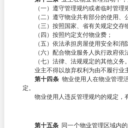
（一）遵守管理规约
或者临时管理
（
二
）
遵守
物业共
有
部
分的使用、
（
三
）
按照
国家、省
有关规定交存
（
四
）
按照约定支付
物业费；
（
五
）
依法承担
房屋使用安全
和消
（
六
）
配合物业服务人执行政府依
（
七
）法律、法规规定的其他义务
业主不得以放弃权利为由不履行业
第十
四
条
物业使用人在物业管理
定。
物业使用人违反管理规约的规定，
第十
五
条
同一个物业管理区域内的