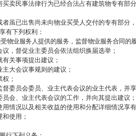
房买卖民事法律行为已经合法占有建筑物专有部
。
或者虽已出售尚未向物业买受人交付的专有部分
享有下列权利：
接受物业服务
人
提供的服务
，监督物业服务合同的
会议
，
督促业主委员会依法组织
换届选举
；
就有关事项提出建议；
业主大会议事规则的建议；
票权；
监督委员会委员
、业主代表会议的业主代表
，并
委员会、业主代表会议
的工作
，并向其提出建议
使用情况
以及相关收益的使用和分配详细情况
享
理和使用；
。
履行下列义务
：