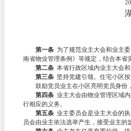
2
第一条
为了规范业主大会和业主委
南省物业管理条例》等规
定
，结合本省
第二条
本省行政区域内业主大会和
第
三
条
坚持
党建引领。
住宅小区按
鼓励党员业主在小区亮明党员身份
第
四
条
业主大会由物业管理区域内
行相应的义务。
第
五
条
业主委员会是业主大会的执
员会
由业主依法选举产生，接受业主的