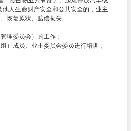
建、侵占
物业
共
有
部
分
、
违规停放汽车或
及他人生命财产安全和公共安全的，业主
险、
恢复原状
、赔偿损失。
业管理委员会
）
的工作；
备组
）
成员、业主委员会委员进行培训；
；