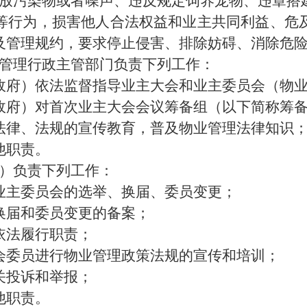
放污染物或者噪声、违反规定饲养宠物、违章搭
等行为，
损害他人合法权益和业主共同利益、危
及管理规约，要求停止侵害、排除
妨碍
、消除危
管理行政主管部门负责下列工作：
政府）依法监督指导业主大会和业主委员会
（
物
政府）对
首次
业主大会
会议
筹备组
（
以下简称筹
法律、法规的宣传教育，普及物业管理法律
知
识
他职责。
）负责下列工作：
业主委员会
的
选举、换届
、委员变更
；
换届和委员
变更的备案；
依法履行职责；
会委员进行物业管理政策法规的宣传和培训；
关投诉和举报；
他职责。