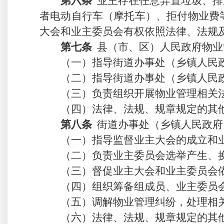
第
六
条
业主
存在任意弃置垃圾、排
者电动自行车（摩托车）、
拒付物业费
大会和业主委员会有权依照法律、法规
第
七
条
县（市、区）人民政府物业
（一）指导街道办事处（乡镇人民
（
二
）指导街道办事处（乡镇人民
（
三
）负责组织开展物业管理相关
（
四
）
法律、法规、规章规定的其
第
八
条
街道办事处（乡镇人民政府
（一）指导监督业主大会的成立和
（二）负责业主委员会
选举产生、
（三）
督促
业主大会和业主委员会
（
四
）
组织
筹备组成员、业主委员
（
五
）调解物业管理纠纷，处理相
（
六
）法律、法规、规章规定的其