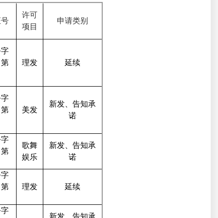
许可
证号
申请类别
项目
公字
）
第
理发
延续
公字
新发、告知承
）
第
美发
诺
公字
歌舞
新发、告知承
）
第
娱乐
诺
公字
）
第
理发
延续
公字
新发、告知承