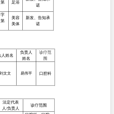
）
第
足浴
诺
公字
美容
新发、告知承
）
第
美体
诺
负责人
诊疗范
法人姓名
姓名
围
刘文文
易伟平
口腔科
法
定代表
诊疗范围
人
/负责人