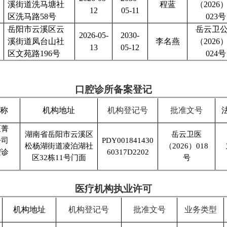
溪街道洗马塘社
程蓝
（
2026
12
05-11
区洗马路
58号
023号
岳阳市云溪区云
岳云卫
2026-05-
20
30
-
溪街道凤台山社
李名燕
（
2026
13
05-12
区文苑路
196号
024号
口腔诊所备案登记
名称
机构地址
机构登记号
批准文号
区菁
湖南省岳阳市云溪区
岳云卫医
公司
PDY001841430
松杨湖街道凌泊湖社
（
2026）018
腔诊
60317D2
20
2
区
32栋11号门面
号
医疗机构执业许可
机构地址
机构登记号
批准文号
业务类型