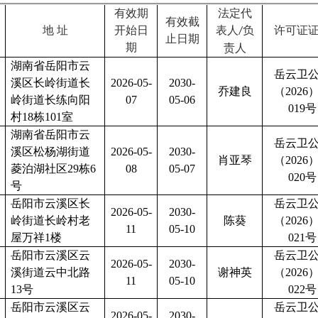
有效期
法定代
有效截
地
址
开始日
表人
负
许可证
/
止日期
期
责人
湖南省岳阳市云
岳云卫
溪区长岭街道长
2026-05-
2030-
乔建良
（
2026
岭街道长练向阳
07
05-06
019号
村
18栋101室
湖南省岳阳市云
岳云卫
溪区松杨湖街道
2026-05-
2030-
肖亚琴
（
2026
菱泊湖社区
29栋6
08
05-07
020号
号
岳阳市云溪区长
岳云卫
2026-05-
2030-
岭街道长岭村老
陈葵
（
2026
11
0
5
-10
屋万祥
1楼
021号
岳阳市云溪区云
岳云卫
2026-05-
2030-
溪街道云中北路
谢神英
（
2026
11
0
5
-1
0
13号
022号
岳阳市云溪区云
岳云卫
2026-05-
2030-