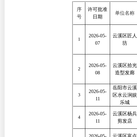
序
许可批准
单位名称
号
日期
2026-05-
云溪区匠人
1
07
坊
2026-05-
云溪区拾光
2
08
造型发廊
岳阳市云溪
2026-05-
3
区水云涧娱
11
乐城
2026-05-
云溪区杨兵
4
11
剪发店
2026-05-
云溪区富点