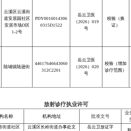
云溪区云溪街
岳云卫医
道安居园社区
PDY00160
1
4306
校验（换
（
2026）01
9
安居市场
D区
0315D1522
证）
号
1-2号
岳云卫医
44617646643060
校验（增加
陆城镇陆逊街
（
2026）
020
312C2201
诊疗范围）
号
放射诊疗执业许可
业
构名称
机构地址
批准文号
岭街道社区
云溪区长岭街道办事处文
岳云卫放证字