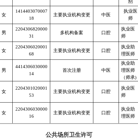
别
1414403070007
执业医
女
主要执业机构变更
中医
18
师
2204306820000
执业医
男
多机构备案
口腔
31
师
2204306020001
执业助
女
主要执业机构变更
口腔
68
理医师
执业助
4414306030000
男
首次注册
中医
理医师
14
（师承
)
2204301020001
执业医
女
主要执业机构变更
口腔
53
师
2204306030000
执业助
女
主要执业机构变更
口腔
16
理医师
公共场所卫生许可