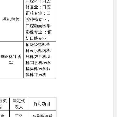
口腔科
；
口腔
修复业
；
口腔
正畸专业
；
口
潘莉
/徐菁
腔种植专业
；
口腔颌面医学
影像专业
；
预
防口腔专业
预防保健科
/全
科医疗科/内科/
刘正林
/丁勇
外科/妇产科/儿
军
科/口腔科/医学
检验科/医学影
像科/中医科
务类
法
定代
许可项目
型
表
人
新发
王坚
DR影像诊断