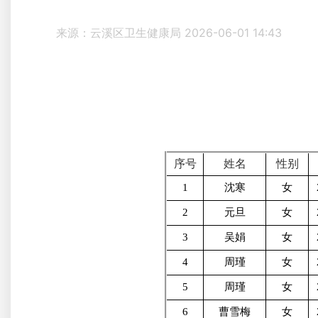
来源：云溪区卫生健康局
2026-06-01 14:43
序号
姓名
性别
1
沈寒
女
2
元旦
女
3
吴娟
女
4
周瑾
女
5
周瑾
女
6
曹雪梅
女