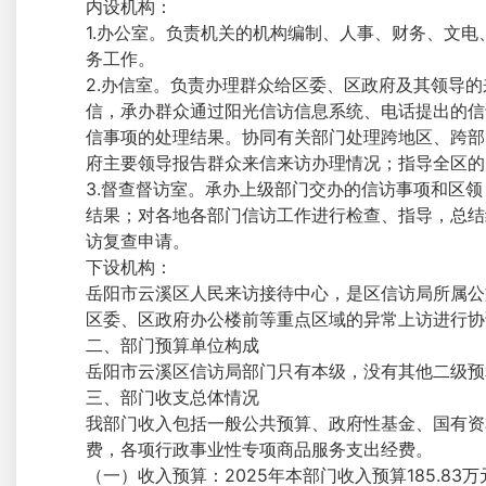
内设机构：
1.办公室。负责机关的机构编制、人事、财务、文
务工作。
2.办信室。负责办理群众给区委、区政府及其领导
信，承办群众通过阳光信访信息系统、电话提出的信
信事项的处理结果。协同有关部门处理跨地区、跨部
府主要领导报告群众来信来访办理情况；指导全区的
3.督查督访室。承办上级部门交办的信访事项和区
结果；对各地各部门信访工作进行检查、指导，总结
访复查申请。
下设机构：
岳阳市云溪区人民来访接待中心，是区信访局所属公
区委、区政府办公楼前等重点区域的异常上访进行协
二、部门预算单位构成
岳阳市云溪区信访局部门只有本级，没有其他二级预
三、部门收支总体情况
我部门收入包括一般公共预算、政府性基金、国有资
费，各项行政事业性专项商品服务支出经费。
（一）收入预算：2025年本部门收入预算185.83