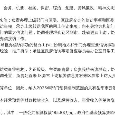
电、 会务、机要、档案、保密、综治、党建、党风廉政、精神文
的来信；负责办理上级部门向区委、区政府交办的信访事项和区
访事项，承办上级转送我区的网上信访事项；向有关地方和部门
门的重大信访问题，协调处理群众到区到市、赴省进京上访，协
办信接访工作。
领 导批办信访事项的督办工作；协调地方和部门办理重要信访事
经验，推广典型；承担区政府信访事项复查委员会办公室日常工
益类事业机构，为正股级。主要职责是：负责接待来访群众，协
调处置；负责处置来 区异常上访预警信息并对来区异常上访人
算单位，因此，纳入2025年部门预算编制范围的只有岳阳市云
本经营预算等财政拨款收入，以及经营收入、事业收入等单位资
万元，其中：一般公共预算拨款185.83万元，政府性基金预算拨款