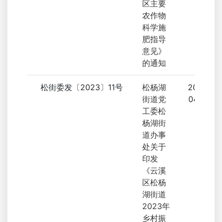
区主要
农作物
科学施
肥指导
意见》
的通知
松街委发〔2023〕11号
松杨湖
2023-
街道党
04-20
工委松
杨湖街
道办事
处关于
印发
《云溪
区松杨
湖街道
2023年
乡村振