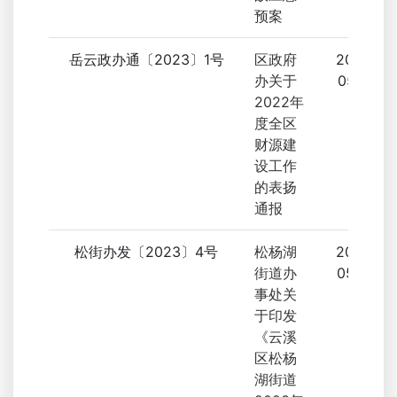
预案
岳云政办通〔2023〕1号
区政府
2023-
办关于
05-31
2022年
度全区
财源建
设工作
的表扬
通报
松街办发〔2023〕4号
松杨湖
2023-
街道办
05-25
事处关
于印发
《云溪
区松杨
湖街道