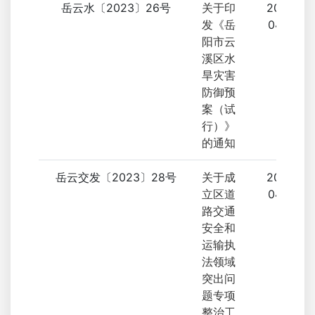
岳云水〔2023〕26号
关于印
2023-
发《岳
04-13
阳市云
溪区水
旱灾害
防御预
案（试
行）》
的通知
岳云交发〔2023〕28号
关于成
2023-
立区道
04-12
路交通
安全和
运输执
法领域
突出问
题专项
整治工