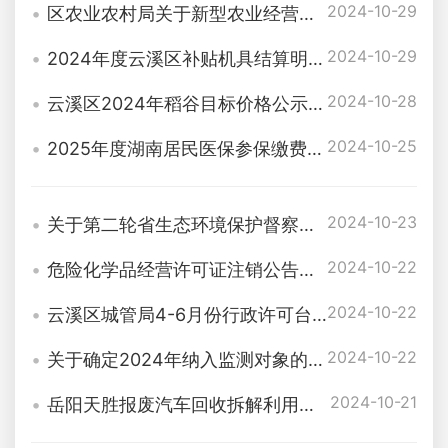
2024-10-29
区农业农村局关于新型农业经营主体贷款贴息的公示
2024-10-29
2024年度云溪区补贴机具结算明细表（2021—2024）第三批公示名单
2024-10-28
云溪区2024年稻谷目标价格公示名单
2024-10-25
2025年度湖南居民医保参保缴费十问十答
2024-10-23
关于第二轮省生态环境保护督察反馈餐饮油烟管控不到位问题的整改情况公示
2024-10-22
危险化学品经营许可证注销公告（2024年001号）
2024-10-22
云溪区城管局4-6月份行政许可台账
2024-10-22
关于确定2024年纳入监测对象的公告
2024-10-21
岳阳天胜报废汽车回收拆解利用有限公司“9•18”一般物体打击事故调查报告