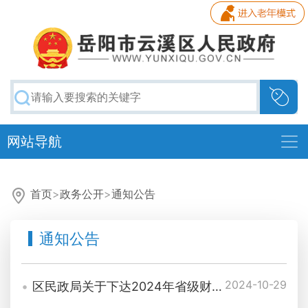
网站导航
首页
>
政务公开
>
通知公告
通知公告
2024-10-29
区民政局关于下达2024年省级财政衔接推进乡村振兴（老区发展方向）补助资金项目计划的通知