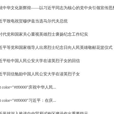
就中华文化新辉煌——以习近平同志为核心的党中央引领宣传思想文
近平致电祝贺穆伊兹当选马尔代夫总统
时代党和国家关心重视英雄烈士褒扬纪念工作纪实
近平等党和国家领导人出席烈士纪念日向人民英雄敬献花篮仪式
近平给中国人民公安大学在读英烈子女的回信
近平回信勉励中国人民公安大学在读英烈子女
nt color="#ff0000"庆祝中华人民...
nt color="#ff0000"习近平：在庆...
近平就深入推进自由贸易试验区建设作出重要指示