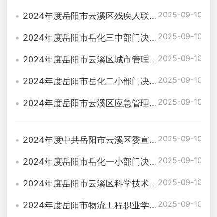
2025-09-10
2024年度岳阳市云溪区残疾人联合会部门决算公开
2025-09-10
2024年度岳阳市岳化三中部门决算公开
2025-09-10
2024年度岳阳市云溪区城市管理局部门决算公开
2025-09-10
2024年度岳阳市岳化二小部门决算公开
2025-09-10
2024年度岳阳市云溪区应急管理局部门决算公开
2025-09-10
2024年度中共岳阳市云溪区委宣传部部门决算公开
2025-09-10
2024年度岳阳市岳化一小部门决算公开
2025-09-10
2024年度岳阳市云溪区科学技术协会部门决算公开
2025-09-10
2024年度岳阳市物流工程职业学校部门决算公开