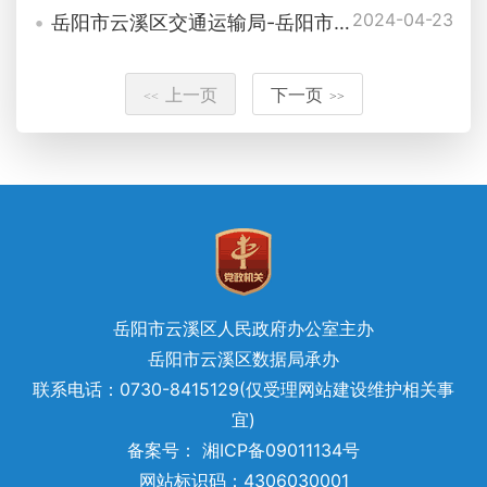
2024-04-23
岳阳市云溪区交通运输局-岳阳市云溪区物流发展服务中心
上一页
下一页
<<
>>
岳阳市云溪区人民政府办公室主办
岳阳市云溪区数据局承办
联系电话：0730-8415129(仅受理网站建设维护相关事
宜)
备案号： 湘ICP备09011134号
网站标识码：4306030001