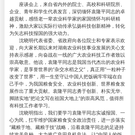
座谈会上，来自省内外的院士、高校和科研院所、
企业、青年和学生代表发言，深切缅怀袁隆平同志的卓
越贡献，感悟老一辈农业科学家的家国情怀与科研精
神，激励大家以实际行动传承弘扬科技创新精神，转化
为矢志科技报国的强大动力。
沈晓明代表省委、省政府向各位院士和专家表示欢
迎，向大家长期以来对湖南农业科技事业发展的关心支
持表示感谢，向奋战在一线的广大农业科技工作者致以
崇高敬意。他说，袁隆平同志是我国当代杰出的农业科
学家，是享誉世界的“杂交水稻之父”，真正用“一粒种子
改变了世界”，用一生坚守让中国人把饭碗牢牢端在自
己手中，为我国粮食安全、农业科技创新、世界粮食发
展作出了重大贡献。袁隆平同志勇于创新、朴实无华、
脚踏实地“把论文写在祖国大地上”的崇高风范，值得所
有科技工作者学习。
沈晓明指出，我们要学习袁隆平同志实诚报国、一
心为民，扛牢维护国家粮食安全政治责任，进一步落实
“藏粮于地、藏粮于技”战略，沿着袁隆平同志的足迹持
续攻关良种，大力推广良田良机良法，让“中国人的饭