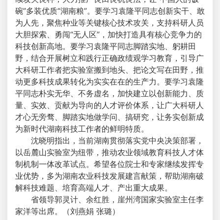
碗”多装优质“湖南粮”。要学习袁隆平同志创新实干、敢
为人先，聚焦种业等关键核心技术攻关，支持科研人员
大胆探索、勇闯“无人区”，加快打造具有核心竞争力的
科技创新高地。要学习袁隆平同志脚踏实地、躬耕田
野，结合开展树立和践行正确政绩观学习教育，引导广
大科研工作者把实验室搬到地头、把论文写在田野，推
动更多科技成果转化为实实在在的生产力。要学习袁隆
平同志朴实无华、不务虚名，加快建立以创新能力、质
量、实效、贡献为导向的人才评价体系，让广大科研人
才心无旁骛、脚踏实地做学问、搞研究，让务实创新成
为新时代湖南科技工作者的鲜明特质。
沈晓明指出，当前湖南贯彻落实党中央决策部署，
以岳麓山实验室为纽带，推动农业领域教育科技人才体
制机制一体改革试点。希望各位院士和专家继续发挥专
业优势，多为湖南农业科技发展建言献策，帮助湖南破
解科技难题、培育高端人才、产出重大成果。
省领导郭灵计、余红胜，崖州湾国家实验室主任李
家洋等出席。（刘燕娟 张璐）