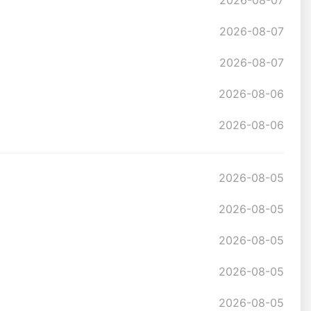
2026-08-07
2026-08-07
2026-08-07
2026-08-06
2026-08-06
2026-08-05
2026-08-05
2026-08-05
2026-08-05
2026-08-05