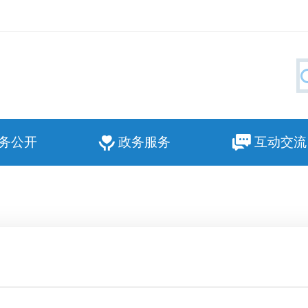
务公开
政务服务
互动交流