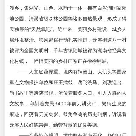
湖乡，集湖光、山色、水韵于一体，拥有白泥湖国家湿
地公园、清溪省级森林公园等诸多自然景观，形成了得
天独厚的“天然氧吧”。近年来，美丽乡村建设、城乡人
居环境整治、移风易俗行动扎实推进，云溪街道八一村
被评为全国文明村，千年古镇陆城被评为湖南省经典文
化村镇，一幅幅美丽的乡村画卷正在徐徐铺展。
——人文底蕴厚重。境内有铜鼓山、大矶头等国家
重点文物保护单位和庄王擂鼓、岳飞洗马、刘璈巡台、
尚书故里等遗迹景观，流传着脍炙人口、引人入胜的人
文故事，印刻着先民3400年前刀耕火种、繁衍生息的
痕迹，回荡着刀光剑影、鼓角争鸣的历史硝烟，诉说着
云溪人民好德崇善、勤劳智慧的优良美德。
——产业特色鲜明。境内驻有湖南石化、华能电厂