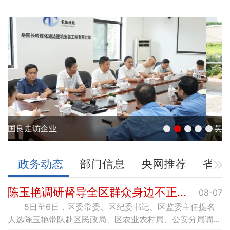
吴国良调研电动摩托车充电桩建设和防溺水工作
政务动态
部门信息
央网推荐
省网
陈玉艳调研督导全区群众身边不正之风和腐败问题集中整治工作
08-07
5日至6日，区委常委、区纪委书记、区监委主任提名
人选陈玉艳带队赴区民政局、区农业农村局、公安分局调研